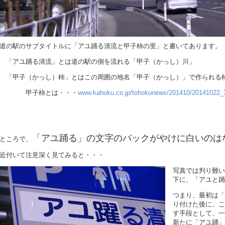
道の駅のサブタイトルに「アユ踊る清流と甲子柿の里」と書いてあります。
「アユ踊る清流」とは道の駅の側を流れる「甲子（かっし）川」
「甲子（かっし）柿」とはこの周囲の地名「甲子（かっし）」で作られる
甲子柿とは・・・
www.kahoku.co.jp/tohokunews/201410/20141022_
「アユ踊る」の文字のバックがやけに白いのは
ところで、
近付いて注意深く見てみると・・・
写真では判り難い
下に、「アユと踊
つまり、最初は「
り付けた後に、こ
す手段として、一
新たに「アユ踊」