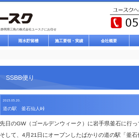
ら静岡県三島の株式会社ユースクにお任せ
雨水貯留槽
施工要領・実績
会社概要
SSBB便り
2015.05.20.
道の駅 釜石仙人峠
先日のGW（ゴールデンウィーク）に岩手県釜石に行っ
そして、4月21日にオープンしたばかりの道の駅「釜