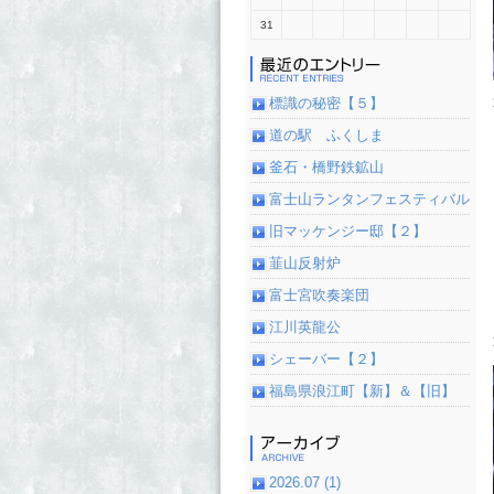
31
標識の秘密【５】
道の駅 ふくしま
釜石・橋野鉄鉱山
富士山ランタンフェスティバル
旧マッケンジー邸【２】
韮山反射炉
富士宮吹奏楽団
江川英龍公
シェーバー【２】
福島県浪江町【新】＆【旧】
2026.07 (1)