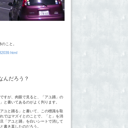
柿のこと。
32039.html
なんだろう？
ですが、肉眼で見ると、「アユ踊」の
」と書いてあるのがよく判ります。
アユと踊る」と書いて、この標識を取
れではマズイとのことで、「と」を消
旦「アユと踊」を白いシートで消して
と書き直したのだろう。