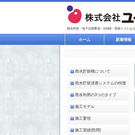
雨水利用・地下式調整池・SSBB・簡易トイレな
ホーム
新着情報
雨水貯留槽について
雨水貯留浸透システムの特徴
雨水利用の3つのタイプ
施工モデル
施工要領
施工実績(民間)