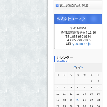
施工実績(官公庁関連)
株式会社ユースク
〒411-0044
静岡県三島市徳倉4-11-36
TEL:055-989-0184
FAX:055-988-1085
URL:
yusuku.co.jp
«
»
5月
日
月
火
水
木
金
土
1
2
3
4
5
6
7
8
9
10
11
12
13
14
15
16
17
18
19
20
21
22
23
24
25
26
27
28
29
30